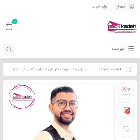
میهمان
وارد شوید
0
فهرست
فاقد دسته بندی
دوره vip مدار ثروت دکتر علی کاویانی(کامل+آپدیت)
91
تخفیف
3