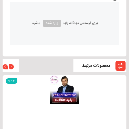
برای فرستادن دیدگاه، باید
وارد شده
باشید.
محصولات مرتبط
دوره vip مدار ثروت دکتر کاویانی
%96