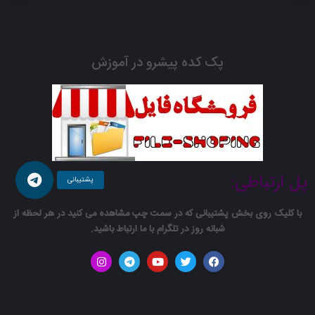
افزودن
ذهن یک شخص مرور میشود تا بع جایی برسد که به آن ایمان پیدا
کند و جز باورهای آن فرد شود.
به
با
دانلود دوره مدار ثروت دکتر کاویانی
خواهید دانست که خیلی از
پک کده پیشرو در آموزش
سبد
شرایطی که در زندگی ما ایجاد میشود، افرادی که در سر راه تان قرار
میگیرند، ایده هایی که به ذهن شما میرسد،موقعیت ها و فرصت هایی
که در آن قرار میگیرید همگی از باورهای ما شروع می شوند .
پل ارتباطی:
با کلیک روی بخش پشتیبانی که در سمت چپ مشاهده می کنید در هر لحظه از
اما سوال مهم اینجاست چطور با
خرید دوره مدار ثروت دکتر کاویانی
شبانه روز در تلگرام با ما ارتباط باشید.
مدار ثروت خودمان را تغییر بدهیم ؟
اگر قصد دارید مدارثروت تان با سرعت و قدرت بیشتری تغییر دهید باید
روی باورهای خودتان کار کنید! نکته های قابل توجه به تغییرات