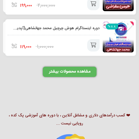
سبد
2,000,000
199,000
افزودن
%88
دوره اینستاگرام هوش چرچیل محمد جهانشاهی(آپدیت+لینک دانلود مستقیم)
به
سبد
1,000,000
119,000
افزودن
مشاهده محصولات بیشتر
به
سبد
❤️ کسب درآمدهای دلاری و مشاغل آنلاین ، با دوره های آموزشی پک کده ،
رویایی نیست ...