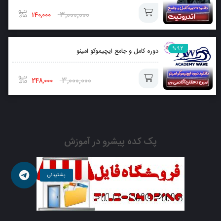
سبد
3,000,000
140,000
افزودن
%92
دوره کامل و جامع ایچیموکو امینو
به
سبد
3,000,000
248,000
افزودن
به
پک کده پیشرو در آموزش
سبد