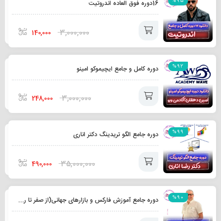
%95
16دوره فوق العاده اندروتیت
به
سبد
3,000,000
140,000
افزودن
%92
دوره کامل و جامع ایچیموکو امینو
به
سبد
3,000,000
248,000
افزودن
%99
دوره جامع الگو تریدینگ دکتر اناری
به
سبد
35,000,000
490,000
افزودن
%90
دوره جامع آموزش فارکس و بازارهای جهانی(از صفر تا رسیدن به درآمد دلاری)هومن مقراضی+آخرین آپدیت❤️
به