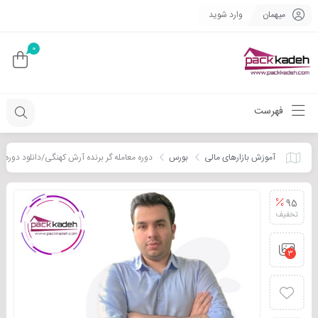
میهمان
وارد شوید
0
فهرست
آموزش بازارهای مالی
بورس
دوره معامله گر برنده آرش کهنگی/دانلود دوره مع
95
تخفیف
3