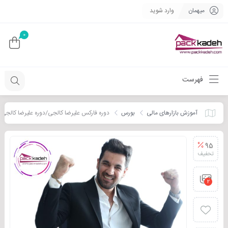
میهمان
وارد شوید
0
فهرست
آموزش بازارهای مالی
بورس
دوره فارکس علیرضا کالجی/دوره علیرضا کالجی
95
تخفیف
2