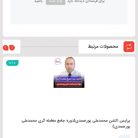
برای فرستادن دیدگاه، باید
وارد شده
باشید.
محصولات مرتبط
علیرضا کالجی فارکس
%98
چرا
علیرضا کالجی فارکس
را از صفر تا صد آموزش می دهد ؟
علیرضا کالجی
بهترین روش سرمایه گذاری در بازارهای مالی دنیا که با
ریسک کم و سود دهی فوق العاده ای دارد را به شما آموزش می دهد.
شما در
دوره فارکس علیرضا کالجی
به یک معامله گر حرفه ای و تریدری
متخصص تبدیل می شوید.
پرایس اکشن محمدعلی پورصمدی(دوره جامع معامله گری محمدعلی
پورصمدی)
اگر چه کسب سود در بازار های مالی اندکی پیچیده است اما با
دوره