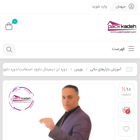
میهمان
وارد شوید
0
فهرست
آموزش بازارهای مالی
بورس
دوره ارز دیجیتال داوود استقامت/دوره داوود
98
تخفیف
2