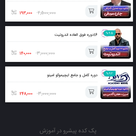
2,500,000
193,000
افزودن
%95
16دوره فوق العاده اندروتیت
به
سبد
3,000,000
140,000
افزودن
%92
دوره کامل و جامع ایچیموکو امینو
به
سبد
3,000,000
248,000
افزودن
به
پک کده پیشرو در آموزش
سبد