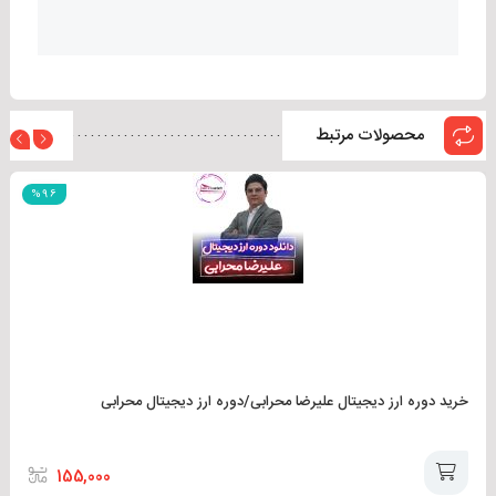
محصولات مرتبط
%96
دوره ارز دیجیتال داوود استقامت
امتیاز کاربران
خرید دوره ارز دیجیتال علیرضا محرابی/دوره ارز دیجیتال محرابی
برای امتیاز به این نوشته کلیک کنید!
[کل:
0
میانگین:
0
]
155,000