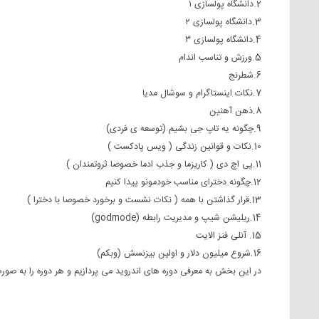
2.دانشگاه پولسازی ۱
3.دانشگاه پولسازی ۲
4.دانشگاه پولسازی ۳
5.ورزش و تناسب اندام
6.شطرنج
7.نکات اینستاگرام و سوشال مدیا
8.ذهن آهنین
9.چگونه یه تاپ جی بشیم (توسعه ی فردی)
10.نکات و قوانین زندگی ( ویس پادکست )
11.پی اچ دی ( کاریزما و جذب ادما خصوصا ثروتمندان )
12.چگونه دخترای مناسب خودمونو پیدا کنیم
13.قرار گذاشتن با همه ( نکات نشست و برخورد خصوصا با دخترا )
14.ریلیشن شیپ و مدیریت رابطه (godmode)
15. آنلی فنز الایت
16.شروع میلیون دلار و اولین بیزنسش (وبکم)
در این بخش به معرفی دوره های اندروید می پردازیم و هر دوره را به صور