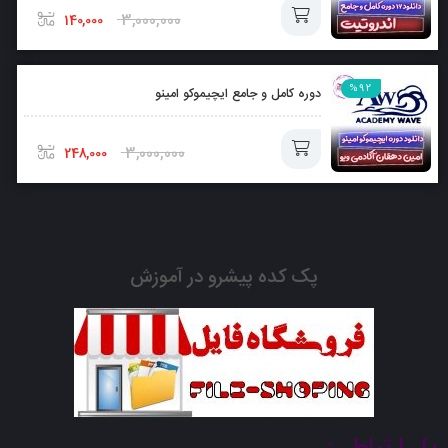
سبد
3,000,000
140,000
افزودن
%92
دوره کامل و جامع ایچیموکو امینو
به
سبد
3,000,000
248,000
افزودن
به
پک کده پیشرو در آموزش
سبد