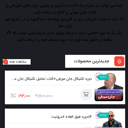
شما می توانید در سایت پک کده جدیدترین و بهترین دوره های آموزشی و
کتاب های صوتی و pdf را دریافت کنید.
پک کده با هدف آموزش ارزان و کاربردی توانسته 4000دوره را در آرشیو خود
قرار دهد.
اگر نیاز به دوره خاصی دارید با ارتباط برقرار کردن با پشتیبانی سایت که 24
ساعته در اختیار شما قرار دارد دوره مدنظر خود را دریافت کنید.
جدیدترین محصولات
مشاهده همه
%92
دوره تکنیکال جان مورفی+کتاب تحلیل تکنیکال جان مورفی بصورت رایگان
2,500,000
193,000
افزودن
%95
16دوره فوق العاده اندروتیت
به