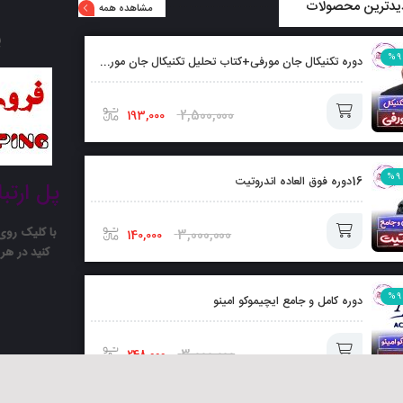
دترین محصولات
مشاهده همه
پ
%9
دوره تکنیکال جان مورفی+کتاب تحلیل تکنیکال جان مورفی بصورت رایگان
2,500,000
193,000
افزودن
%9
16دوره فوق العاده اندروتیت
پل ارتب
به
سبد
با کلیک رو
3,000,000
140,000
کنید در هر 
افزودن
%9
دوره کامل و جامع ایچیموکو امینو
به
سبد
3,000,000
248,000
افزودن