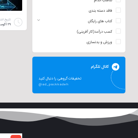
تناسب اندام
فاقد دسته بندی
تاریخ انت
کتاب های رایگان
29 آگوست 2021
کسب درآمد(کار آفرینی)
ورزش و بدنسازی
کانال تلگرام
تخفیفات گروهی را دنبال کنید
@ad_packkadeh