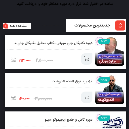
ساعته در اختیار شما قرار دارد دوره مدنظر خود را دریافت کنید.
جدیدترین محصولات
مشاهده همه
%92
دوره تکنیکال جان مورفی+کتاب تحلیل تکنیکال جان مورفی بصورت رایگان
2,500,000
193,000
افزودن
%95
16دوره فوق العاده اندروتیت
به
سبد
3,000,000
140,000
افزودن
%92
دوره کامل و جامع ایچیموکو امینو
به