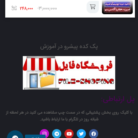
سبد
3,000,000
248,000
افزودن
به
پک کده پیشرو در آموزش
سبد
پل ارتباطی:
با کلیک روی بخش پشتیبانی که در سمت چپ مشاهده می کنید در هر لحظه از
شبانه روز در تلگرام با ما ارتباط باشید.