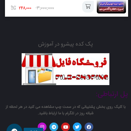
سبد
3,000,000
248,000
افزودن
به
پک کده پیشرو در آموزش
سبد
پل ارتباطی:
با کلیک روی بخش پشتیبانی که در سمت چپ مشاهده می کنید در هر لحظه از
شبانه روز در تلگرام با ما ارتباط باشید.