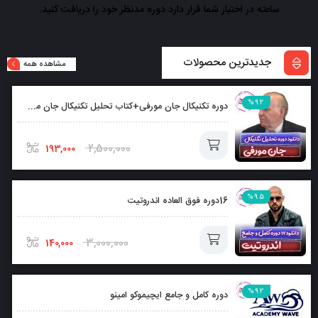
ساعته در اختیار شما قرار دارد دوره مدنظر خود را دریافت کنید.
جدیدترین محصولات
مشاهده همه
%92
دوره تکنیکال جان مورفی+کتاب تحلیل تکنیکال جان مورفی بصورت رایگان
2,500,000
193,000
افزودن
%95
16دوره فوق العاده اندروتیت
به
سبد
3,000,000
140,000
افزودن
%92
دوره کامل و جامع ایچیموکو امینو
به