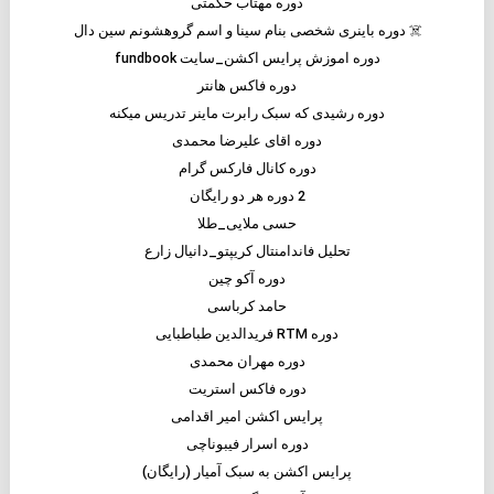
دوره مهتاب حکمتی
☠️ دوره باینری شخصی بنام سینا و اسم گروهشونم سین دال
دوره اموزش پرایس اکشن_سایت fundbook
دوره فاکس هانتر
دوره رشیدی که سبک رابرت ماینر تدریس میکنه
دوره اقای علیرضا محمدی
دوره کانال فارکس گرام
2 دوره هر دو رایگان
حسی ملایی_طلا
تحلیل فاندامنتال کریپتو_دانیال زارع
دوره آکو چین
حامد کرباسی
دوره RTM فریدالدین طباطبایی
دوره مهران محمدی
دوره فاکس استریت
پرایس اکشن امیر اقدامی
دوره اسرار فیبوناچی
پرایس اکشن به سبک آمیار (رایگان)