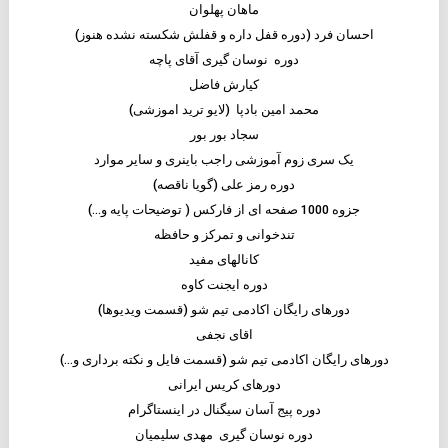
ماهان پهلوان
احسان فرد (دوره قفل داره و قفلش شکسته نشده هنوز)
دوره نوسان گیری آقای پاچه
کیارش فاضل
محمد امین بادپا (لایو ترید اموزشی)
سجاد بور بور
یک سری زوم آموزشی راجب باینری و سایر موارد
دوره رمز علی (گویا ناقصه)
جزوه 1000 صفحه ای از فارکس ( توضیحات پایه و…)
تندخوانی و تمرکز و حافظه
کانالهای مفید
دوره ایجنت کاوه
دورهای رایگان اکادمی تیم شو (قسمت ویدیوها)
اقای نجفی
دورهای رایگان اکادمی تیم شو (قسمت فایل و نکته برداری و…)
دورهای کریس ایرانی
دوره پیج آسان سیگنال در اینستاگرام
دوره نوسان گیری مهدی سلیمیان