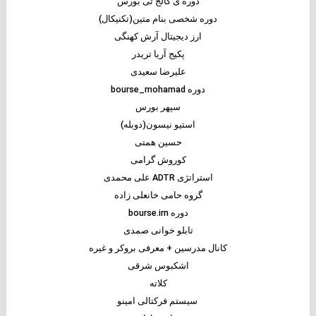
دوره ی کالج تی بورس
دوره شخصی بنام متین(تکنیکال)
ارز دیجیتال آرش کهنگی
پکیج آریا تریدر
علیرضا سعیدی
دوره bourse_mohamad
سپهر بورس
استیو نیسون(دوبله)
حسین همتی
کوروش گرامی
استراتژی ADTR علی محمدی
گروه حامی خانعلی زاده
دوره bourse.irn
تابلو خوانی صمدی
کانال مدرسین + معرفی بروکر و غیره
اشکبوس شرقی
کلاته
سیستم فرکتالی امینو