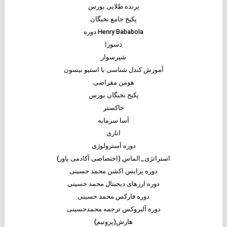
پرنده طلایی بورس
پکیج جامع نخبگان
Henry Bababola دوره
دسوزا
شیرسوار
آموزش کندل شناسی با استیو نیسون
هومن مقراضی
پکیج نخبگان بورس
خاکستر
آسا سرمایه
اناری
دوره آسترولوژی
استراتژی_الماس (اختصاصی آکادمی پاور)
دوره پرایس اکشن محمد حسینی
دوره ارزهای دیجیتال محمد حسینی
دوره فارکس محمد حسینی
دوره آلبروکس ترجمه محمدحسینی
هارش(پروتیم)