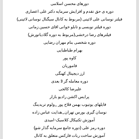
دورهای محسن اسلامی
دوره ی حق تقدم و افزایش سرمایه دکتر علی اعصاری
فیلتر نوسانی علی لائینی (مربوط به کانال سیگنال نوسانی لائینی)
دوره فیلتر نویسی و تابلو خوانی اقای حسین زمانی
فیلترهای رضا درخشی(مربوط به دوره گلادیاتورش)
دوره شخصی بنام مهران رضایی
بهرام طباطبایی
کاوه پور
فاموریان
ارز دیجیتال کهنگی
دوره معامله گر 3 بعدی
علیرضا کالجی
پرایس اکشن رادیو بازار
فایلهای یوتیوب بهمن فلاح پور _ولوم تریدینگ
نوسان گیری بورس تهران_هدایت عباس زاده
آموزش تکنیکال کلاسیک-امیدی
دوره رمز علی (دوره جامع سرمایه گذار شو)
آموزش ساخت ربات فارکس متعلق به کانال