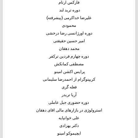
فارکس ارتام
دوره ترید لند
علیرضا خداکرمی (پیشرفته)
محمودی
دوره اورژانسی رضا درخشی
امیر حسین حقیقتی
محمد دهقان
دوره چهارم فردین ترکفر
مصطفی کمانکش
پرایس اکشن امینو
کریپتوگرام از احمدرضا سلیمانی
فعله گری
آریا تریدر
دوره حضوری جبل عاملی
استرولوژی در بازارهای مالی اقای دهقان
علی خوانپایه
دکتر بهزادی
ایچیموکو امینو