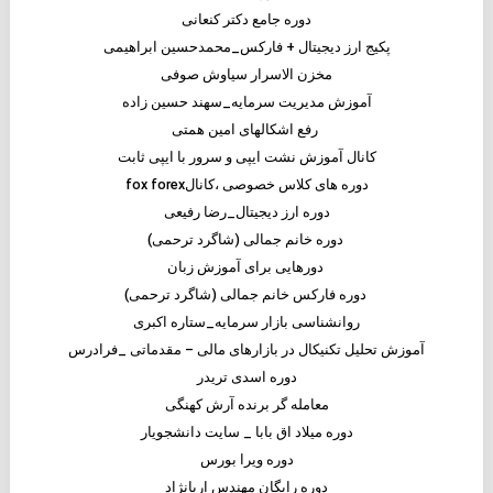
دوره جامع دکتر کنعانی
پکیج ارز دیجیتال + فارکس_محمدحسین ابراهیمی
مخزن الاسرار سیاوش صوفی
آموزش مدیریت سرمایه_سهند حسین زاده
رفع اشکالهای امین همتی
کانال آموزش نشت ایپی و سرور با ایپی ثابت
دوره های کلاس خصوصی ،کانالfox forex
دوره ارز دیجیتال_رضا رفیعی
دوره خانم جمالی (شاگرد ترحمی)
دورهایی برای آموزش زبان
دوره فارکس خانم جمالی (شاگرد ترحمی)
روانشناسی بازار سرمایه_ستاره اکبری
آموزش تحلیل تکنیکال در بازارهای مالی – مقدماتی _فرادرس
دوره اسدی تریدر
معامله گر برنده آرش کهنگی
دوره میلاد اق بابا _ سایت دانشجویار
دوره ویرا بورس
دوره رایگان مهندس اریانژاد