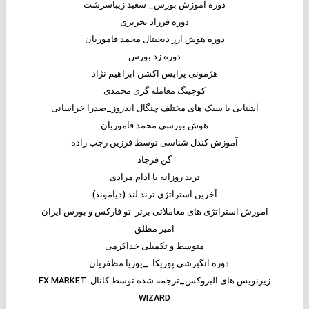
دوره آموزش بورس_ سعید زیباسرشت
دوره فرزاد تحریری
دوره هوش ارز دیجیتال محمد فاموریان
دوره زد بورس
هژمونی پرایس اکشن ابراهیم نژاد
کوچینگ معامله گری محمدی
آشنایی با سبک های مختلف چنگال اندروز_صدرا خراسانی
هوش بورسی محمد فاموریان
آموزش کندل شناسی توسط فرزین رجب زاده
گن فرجاد
ترید روزانه با آدام مرادی
آخرین استراتژی ترند لند (دیاموند)
اموزش استراتژی های معاملاتی برتر تو فارکس و بورس ایران
امیر مطلق
متوسط و تکمیلی خداکرمی
دوره انگیزشی پوریکا _پوریا مظفریان
زیرنویس های البروکس_ترجمه شده توسط کانال FX MARKET
WIZARD