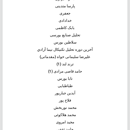
پارسا متدینی
جعفری
خدادادی
بابک کاظمی
تحلیل صنایع بورسی
سلاطین بورس
آخرین دوره تحلیل تکنیکال نیما آزادي
علیرضا سلیمانی خواه (مقدماتی)
ترند لند (1)
حامد قاصی مرادی (1)
تابا بورس
طباطبایی
آیدین جبارپور
فلاح پور
محمد نوربخش
محمد هلاکوئی
مجید امروی
حامد ثقفی