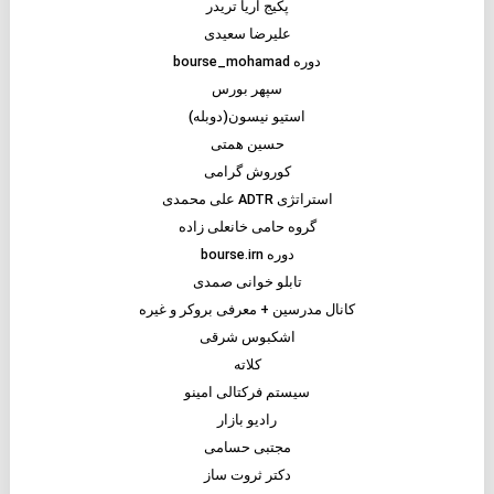
پکیج آریا تریدر
علیرضا سعیدی
دوره bourse_mohamad
سپهر بورس
استیو نیسون(دوبله)
حسین همتی
کوروش گرامی
استراتژی ADTR علی محمدی
گروه حامی خانعلی زاده
دوره bourse.irn
تابلو خوانی صمدی
کانال مدرسین + معرفی بروکر و غیره
اشکبوس شرقی
کلاته
سیستم فرکتالی امینو
رادیو بازار
مجتبی حسامی
دکتر ثروت ساز