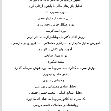
تحلیل بازارهای مالی با پایتون از تاپ لرن
دوره مصیب RF
تحلیل صنعت از مازیار فتحی
دوره چنگال خرس وحید درزی
دوره امید کریمی
روش آقای دکتر بیل ویلیامز ازسایت فرادرس
آموزش تحلیل تکنیکال و استراتژی معاملاتی تستا (زیرنویس فارسی)
آموزشهای کانال شکار جم
دوره مهناز صادقی
سعید شکوری
آموزش سرمايه گذارى ملك مربوط به دوره هوش سرمايه گذارى
پلاس ماهان تيمورى
تابلو خوانی_حیدری
تحلیل بنیادی مقدماتی_مهرعلی
تحلیل صنایع غذایی_محمد حسین حقیقی
یک سری اندیکاتور مربوط به دنیای اندیکاتورها
روانشناسی معاملات قاسم کریمی