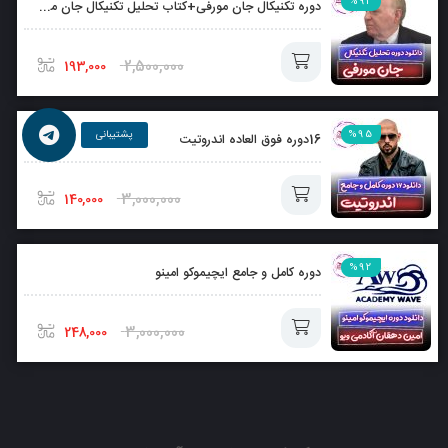
%92
دوره تکنیکال جان مورفی+کتاب تحلیل تکنیکال جان مورفی بصورت رایگان
2,500,000
193,000
افزودن
%95
16دوره فوق العاده اندروتیت
به
سبد
3,000,000
140,000
افزودن
%92
دوره کامل و جامع ایچیموکو امینو
به
سبد
3,000,000
248,000
افزودن
به