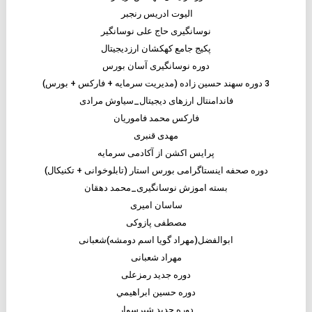
الیوت ادریس رنجبر
نوسانگیری حاج علی نوسانگیر
پکیج جامع کهکشان ارزدیجیتال
دوره نوسانگیری آسان بورس
3 دوره سهند حسین زاده (مدیریت سرمایه + فارکس + بورس)
فاندامنتال ارزهای دیجیتال_سیاوش مرادی
فارکس محمد فاموریان
مهدی قنبری
پرایس اکشن از آکادمی سرمایه
دوره صحفه اینستاگرامی بورس استار (تابلوخوانی + تکنیکال)
بسته اموزش نوسانگیری_محمد دهقان
ساسان امیری
مصطفی پازوکی
ابوالفضل(مهراد گویا اسم دومشه)شعبانی
مهراد شعبانی
دوره جدید رمزعلی
دوره حسين ابراهيمي
دوره جدید شیرسوار