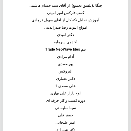
چنگال(تلفیق تجمیع) از آقای سید حسام هاشمی
کمپ فارکس امیر امینی
آموزش تحلیل تکنیکال از آقای سهیل فرهادی
امواج الیوت رضا صدرالدینی
دکتر امیدی
اکادمی سرمایه
تیم Trade NeoWave files
آدام مرادی
پورصمدی
البروکس
دکتر عصاری
علی سعدی 1
اوج بازار علی بهاری
دوره کسب و کار حرفه ای
سینا سلیمانی
جعفر قلی
امیر علیخانی
دکتر شیرازی