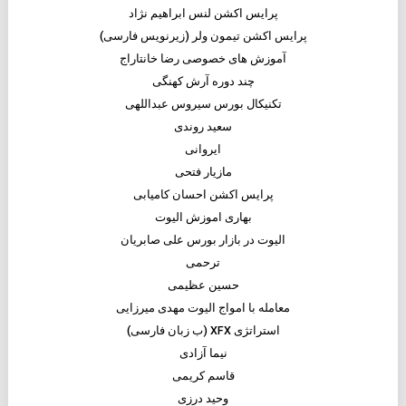
پرایس اکشن لنس ابراهیم نژاد
پرایس اکشن تیمون ولر (زیرنویس فارسی)
آموزش های خصوصی رضا خانتاراج
چند دوره آرش کهنگی
تکنیکال بورس سیروس عبداللهی
سعید روندی
ایروانی
مازیار فتحی
پرایس اکشن احسان کامیابی
بهاری اموزش الیوت
الیوت در بازار بورس علی صابریان
ترحمی
حسین عظیمی
معامله با امواج الیوت مهدی میرزایی
استراتژی XFX (ب زبان فارسی)
نیما آزادی
قاسم کریمی
وحید درزی