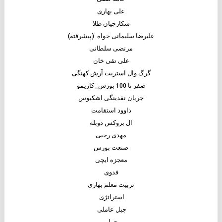
علی بهاری
شکارچیان طلا
علیرضا سلیمانی خواه (پیشرفته)
مرتضی سلطانی
علی تقی خان
گرگ وال استریت آرش کهنگی
صفر تا 100 بورس_کاریمو
جریان نقدینگی اشکبوس
داوود استقامت
ال بروکس دوبله
مهدی رجبی
صنعت بورس
معجزه ایچی
فدوی
تربیت معلم بهاری
استراتژی
جبل عاملی
محرابی