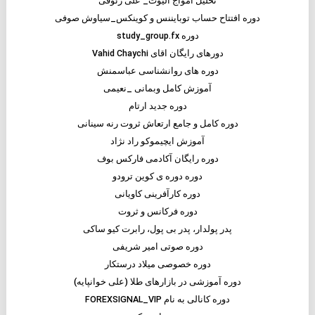
تحلیل امواج الیوت_ علی رئوفی
دوره افتتاح حساب توبایننس و کوینکس_سیاوش صوفی
دوره study_group.fx
دورهای رایگان اقای Vahid Chaychi
دوره های روانشناسی عباسمنش
آموزش کامل وبمانی _نعیمی
دوره جدید ارتام
دوره کامل و جامع ارتعاش ثروت رنه سینانی
آموزش ایچیموکو راد نژاد
دوره رایگان آکادمی فارکس بوف
دوره دوره ی کوین ترودو
دوره کارآفرینی کاویانی
دوره فرکانس و ثروت
پدر پولدار، پدر بی پول، رابرت کیو ساکی
دوره صوتی امیر شریفی
دوره خصوصی میلاد درستکار
دوره آموزشی در بازارهای طلا (علی خوانپایه)
دوره کانالی به نام FOREXSIGNAL_VIP