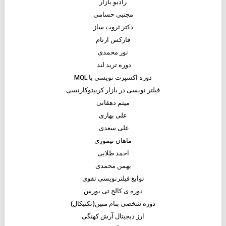
رادیو بازار
مجتبی حسامی
دکتر ثروت ساز
فارکس ارتام
نور محمدی
دوره ترید لند
دوره اکسپرت نویسی با MQL
فیلتر نویسی در بازار کریپتوکارنسی
میثم دهقانی
علی بهاری
علی سعدی
ماهان تیموری
احمد طلایی
بهمن محمدی
نوابغ فیلترنویسی تقوی
دوره ی کالج تی بورس
دوره شخصی بنام متین(تکنیکال)
ارز دیجیتال آرش کهنگی