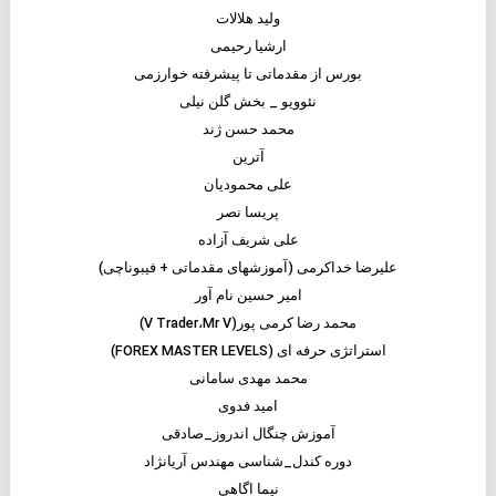
ولید هلالات
ارشیا رحیمی
بورس از مقدماتی تا پیشرفته خوارزمی
نئوویو _ بخش گلن نیلی
محمد حسن ژند
آترین
علی محمودیان
پریسا نصر
علی شریف آزاده
علیرضا خداکرمی (آموزشهای مقدماتی + فیبوناچی)
امیر حسین نام آور
محمد رضا کرمی پور(V Trader،Mr V)
استراتژی حرفه ای (FOREX MASTER LEVELS)
محمد مهدی سامانی
امید فدوی
آموزش چنگال اندروز_صادقی
دوره کندل_شناسی مهندس آریانژاد
نیما اگاهی