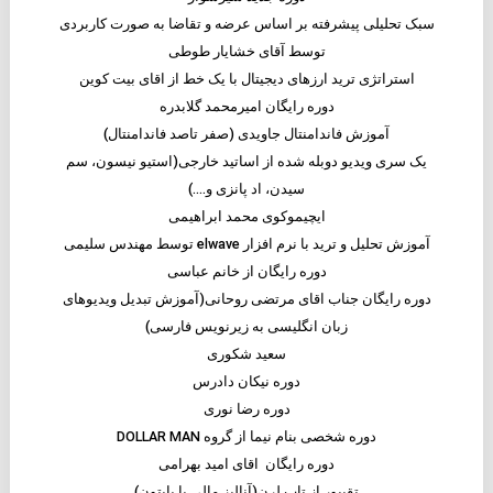
سبک تحلیلی پیشرفته بر اساس عرضه و تقاضا به صورت کاربردی
توسط آقای خشایار طوطی
استراتژی ترید ارزهای دیجیتال با یک خط از اقای بیت کوین
دوره رایگان امیرمحمد گلابدره
آموزش فاندامنتال جاویدی (صفر تاصد فاندامنتال)
یک سری ویدیو دوبله شده از اساتید خارجی(استیو نیسون، سم
سیدن، اد پانزی و….)
ایچیموکوی محمد ابراهیمی
آموزش تحلیل و ترید با نرم افزار elwave توسط مهندس سلیمی
دوره رایگان از خانم عباسی
دوره رایگان جناب اقای مرتضی روحانی(آموزش تبدیل ویدیوهای
زبان انگلیسی به زیرنویس فارسی)
سعید شکوری
دوره نیکان دادرس
دوره رضا نوری
دوره شخصی بنام نیما از گروه DOLLAR MAN
دوره رایگان اقای امید بهرامی
تقیپور از تاپ لرن(آنالیز مالی با پایتون)