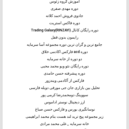
آموزش گروه زئوس
دوره مهدی صفری
جادوی فروش احمد کلاته
دوره فاکس استریت
دوره رایگان کانال Trading Galaxy(RINZAYI)
رایمون بدون قفل
جامع تربن و گران ترین دوره مجموعه آسا سرمایه
دوره acd فارکس اکادمی خلاق
دو دوره از خانه سرمایه
دوره رایگان نئو ویو محمد محبی
دوره پیشرفته حسن حامدی
فارکس از آکادمی ویندزور
تحلیل بین بازاری جان جی مورفی دوبله فارسی
سووینگ دومحمدرضا کرمی پور
ارز دیجیتال نوستر اداموس
نوسانگیری بورس و فارکس حسن صباغ
زیر مجموعه پیج ترید لند هست بنام محمد ابراهیمی
خانه سرمایه _علی محمد مرادی