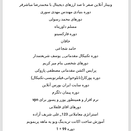
وبینار آنلاین صفر تا صد ارزهای دیجیتال با محمدرضا مباشرفر
دوره بنیادی مهندس مهدی سوری
دورهای محمد رسولی
مسلم داورپناه
دوره فارکسینو
خاقان
حامد شجاعی
دوره تکنیکال مقدماتی_ یوسف شریعتمدار
دورهای شخصی بنام میر کریم
پرایس اکشن مقدماتی مصطفی پازوکی
دوره پورکار(تابلوخوانی،فیلترنویسی،تکنیکال)
دوره سایت ایران بورس آنلاین
دوره پیمان دلگرم
نرم افزار و همینطور یوزر و پسور برای vpn
دورهای اقای فلفلانی
استراتژی معاملاتی 123_علی شریف آزاده
آموزش ساخت اکانت تریدینگ ویو یه ماهه پریمویم
دوره 99 = 1