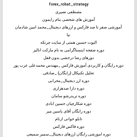
forex_robat_strategy
مصطفی نصیری
آموزش های شخصی بنام رایمون
آموزشی صفر تا صد فارکس و ارزهای دیجیتال_محمد امین شادمان
نیا
الیوت حسین همتی از سایت چرتکه
دوره صفحه اینستاگرامی به نام مارکت انالیز
دورهای رضا درخشی بدون قفل
دوره رایگان و کاربردی آموزش فارکس _مهندس محمدعلی عرب پور
تحلیل تکنیکال (رایگان) _صادقی
دوره ارز دیجیتال_محرابی
دوره دارا صدهزاری
دوره تریدرشو سامان
دوره شکارچیان حسین ابادی
دوره رایگان آقای یاسین میر
تابلو خوانی ارتام
دوره فاکس فارکس
دوره اموزشی رایگان ارزهای دیجیتال_سمیر سمیعی